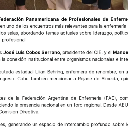
 Federación Panamericana de Profesionales de Enferm
 en uno de los encuentros más relevantes para la enfermería 
dos salas, abordando temas actuales sobre liderazgo, política
profesional.
r. José Luis Cobos Serrano
, presidente del CIE, y el
Manoel
 la conexión institucional entre organismos nacionales e int
 diputada estadual Lilian Behring, enfermera de renombre, en
congreso. Cabe también mencionar a Rejane de Almeida, quie
entes de la Federación Argentina de Enfermería (FAE), c
leciendo la presencia nacional en un foro regional. Desde AEU
Comisión Directiva.
íses, generando un espacio de intercambio profundo sobre 