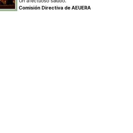
Un afectuoso saludo.
Comisión Directiva de AEUERA
ntina 2026